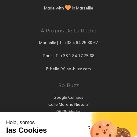
Made with
in Marseille
À Propos De La Ruche
Marseille | T:
+33 4 84 25 80 67
Paris | T:
+33 1 84 17 75 68
E: hello [a] so-buzz.com
So-Buzz
Google Campus
Calle Moreno Nieto, 2
28005 Madrid
Hola, somos
T: +34 647 456 661
las Cookies
E: hola [a] so-buzz.com