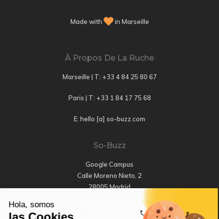
Made with
in Marseille
À Propos De La Ruche
Marseille | T:
+33 4 84 25 80 67
Paris | T:
+33 1 84 17 75 68
E: hello [a] so-buzz.com
So-Buzz
Google Campus
Calle Moreno Nieto, 2
28005 Madrid
Hola, somos
T: +34 647 456 661
las Cookies