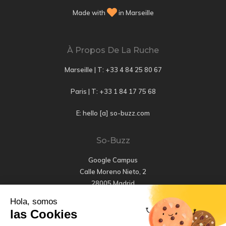
Made with
in Marseille
À Propos De La Ruche
Marseille | T:
+33 4 84 25 80 67
Paris | T:
+33 1 84 17 75 68
E: hello [a] so-buzz.com
So-Buzz
Google Campus
Calle Moreno Nieto, 2
28005 Madrid
Hola, somos
T: +34 647 456 661
las Cookies
E: hola [a] so-buzz.com