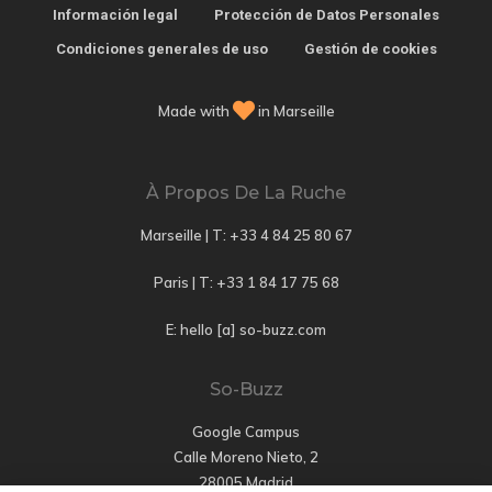
Información legal
Protección de Datos Personales
Condiciones generales de uso
Gestión de cookies
Made with
in Marseille
À Propos De La Ruche
Marseille | T:
+33 4 84 25 80 67
Paris | T:
+33 1 84 17 75 68
E: hello [a] so-buzz.com
So-Buzz
Google Campus
Calle Moreno Nieto, 2
28005 Madrid