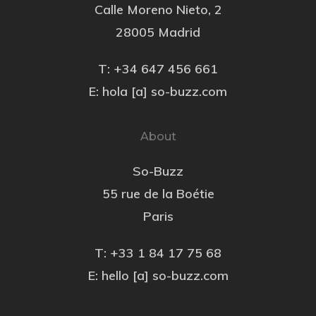
Calle Moreno Nieto, 2
28005 Madrid
T: +34 647 456 661
E: hola [a] so-buzz.com
About
So-Buzz
55 rue de la Boétie
Paris
T: +33 1 84 17 75 68
E: hello [a] so-buzz.com
aliza tus Opciones