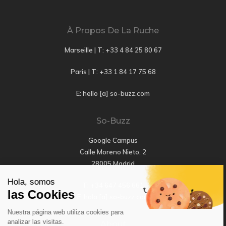
À Propos De La Ruche
Marseille | T:
+33 4 84 25 80 67
Paris | T:
+33 1 84 17 75 68
E: hello [a] so-buzz.com
So-Buzz
Google Campus
Calle Moreno Nieto, 2
28005 Madrid
Hola, somos
T: +34 647 456 661
las Cookies
E: hola [a] so-buzz.com
Nuestra página web utiliza cookies para
analizar las visitas.
About