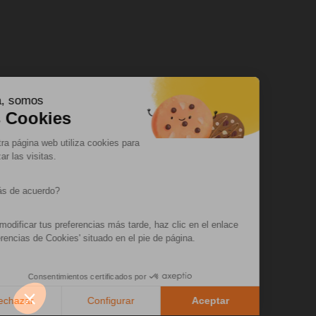
Hola, somos
las Cookies
Nuestra página web utiliza cookies para
analizar las visitas.
¿Estás de acuerdo?
Para modificar tus preferencias más tarde, haz clic en el enlace
'Preferencias de Cookies' situado en el pie de página.
Consentimientos certificados por
Rechazar
Configurar
Aceptar