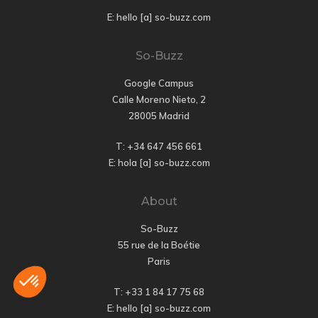
E: hello [a] so-buzz.com
So-Buzz
Google Campus
Calle Moreno Nieto, 2
28005 Madrid
T: +34 647 456 661
E: hola [a] so-buzz.com
About
So-Buzz
55 rue de la Boétie
Paris
T: +33 1 84 17 75 68
E: hello [a] so-buzz.com