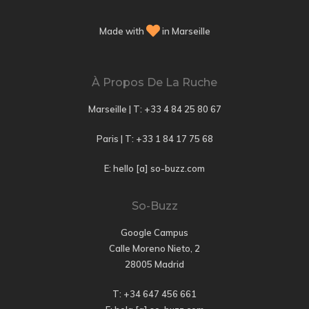
Made with
in Marseille
À Propos De La Ruche
Marseille | T:
+33 4 84 25 80 67
Paris | T:
+33 1 84 17 75 68
E: hello [a] so-buzz.com
So-Buzz
Google Campus
Calle Moreno Nieto, 2
28005 Madrid
T: +34 647 456 661