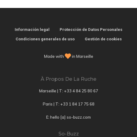
Información legal
Protección de Datos Personales
Condiciones generales de uso
Gestión de cookies
Made with
in Marseille
À Propos De La Ruche
Marseille | T:
+33 4 84 25 80 67
Paris | T:
+33 1 84 17 75 68
E: hello [a] so-buzz.com
So-Buzz