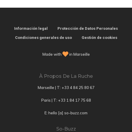
Información legal
Protección de Datos Personales
Condiciones generales de uso
Gestión de cookies
Made with
in Marseille
À Propos De La Ruche
Marseille | T:
+33 4 84 25 80 67
Paris | T:
+33 1 84 17 75 68
E: hello [a] so-buzz.com
So-Buzz