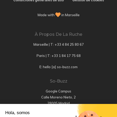
Condiciones generales de uso
Gestión de cookies
Made with
in Marseille
À Propos De La Ruche
Marseille | T:
+33 4 84 25 80 67
Paris | T:
+33 1 84 17 75 68
E: hello [a] so-buzz.com
So-Buzz
Google Campus
Calle Moreno Nieto, 2
28005 Madrid
Hola, somos
T: +34 647 456 661