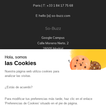
Paris | T:
+33 1 84 17 75 68
E: hello [a] so-buzz.com
So-Buzz
Google Campus
Calle Moreno Nieto, 2
28005 Madrid
Hola, somos
T: +34 647 456 661
las Cookies
E: hola [a] so-buzz.com
Nuestra página web utiliza cookies para
analizar las visitas.
About
So-Buzz
¿Estás de acuerdo?
55 rue de la Boétie
Paris
Para modificar tus preferencias más tarde, haz clic en el enlace
'Preferencias de Cookies' situado en el pie de página.