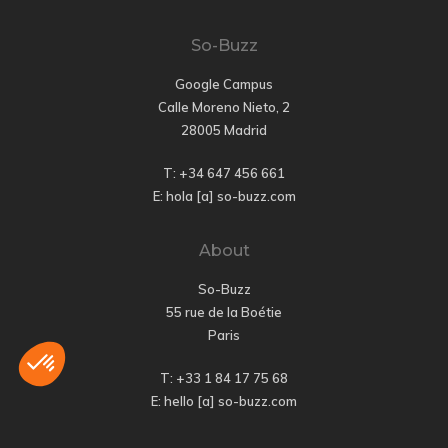
So-Buzz
Google Campus
Calle Moreno Nieto, 2
28005 Madrid
T: +34 647 456 661
E: hola [a] so-buzz.com
About
So-Buzz
55 rue de la Boétie
Paris
T: +33 1 84 17 75 68
E: hello [a] so-buzz.com