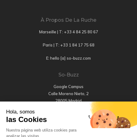
À Propos De La Ruche
Marseille | T:
+33 4 84 25 80 67
Paris | T:
+33 1 84 17 75 68
E: hello [a] so-buzz.com
So-Buzz
Google Campus
Calle Moreno Nieto, 2
28005 Madrid
Hola, somos
T: +34 647 456 661
las Cookies
E: hola [a] so-buzz.com
Nuestra página web utiliza cookies para
analizar las visitas.